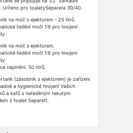
rtank se připojuje na 1/2" zahradní
i. Určeno pro toaletySeparera 30/40.
ník na moč s ejektorem - 25 litrů.
atické ředění moči 1:8 pro hnojení
dy.
ník na moč s ejektorem.
atické ředění moči 1:8 pro hnojení
dy.
ce naplnění. 50 litrů.
ortank (zásobník s ejektorem) je zařízení
nadné a hygienické hnojení Vašich
íků a keřů s naředěným tekutým
em z toalet Separett.