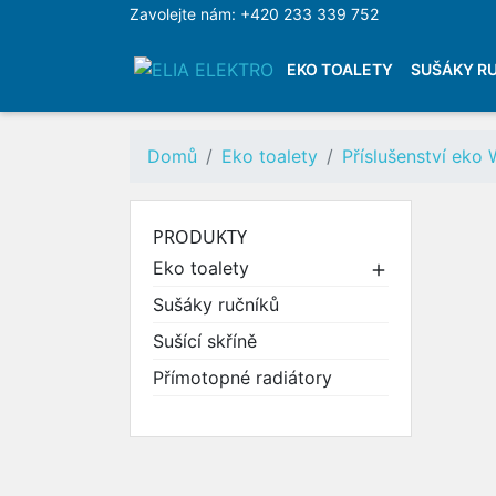
Zavolejte nám:
+420 233 339 752
EKO TOALETY
SUŠÁKY R
SEPARAČNÍ TOALETY
KOMPOSTOVACÍ TOAL
Domů
Eko toalety
Příslušenství eko
BIO FLUSH TOALETY
SPALOVACÍ TOALETY
VAKUOVÉ TOALETY
PRODUKTY
BALICÍ TOALETY PACT
Eko toalety

PISOÁRY BEZ VODY
PŘÍSLUŠENSTVÍ EKO 
Sušáky ručníků
NAŠE PROJEKTY
Sušící skříně
Přímotopné radiátory