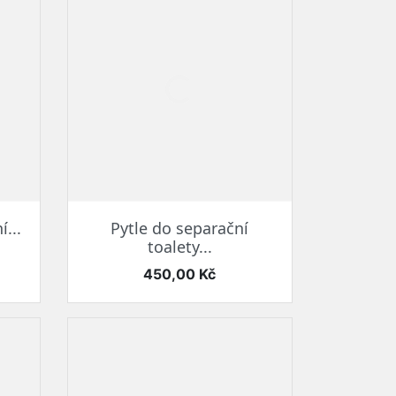
Rychlý náhled

í...
Pytle do separační
toalety...
Cena
450,00 Kč