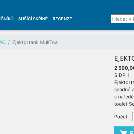
UČNÍKŮ
SUŠÍCÍ SKŘÍNĚ
RECENZE
ETY
 WC
Ejektortank MullToa
EJEKT
O
2 500,0
S DPH
WC
Ejektort
snadné a
s nařed
toalet S
Počet

P