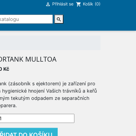
Přihlásit se
Košík
(0)

shopping_cart

ORTANK MULLTOA
0 Kč
ank (zásobník s ejektorem) je zařízení pro
 hygienické hnojení Vašich trávníků a keřů
ěným tekutým odpadem ze separačních
eparera.
ŘIDAT DO KOŠÍKU