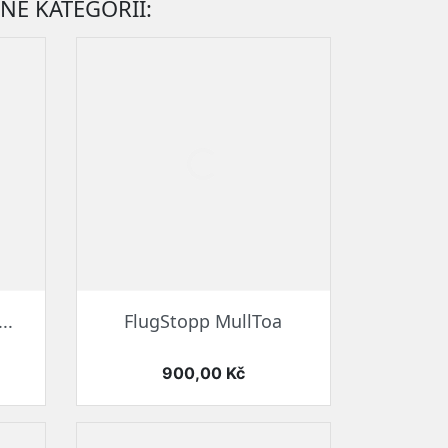
NÉ KATEGORII:
Rychlý náhled

..
FlugStopp MullToa
Cena
900,00 Kč