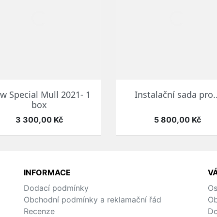
Rychlý náhled
Rychlý náhled


w Special Mull 2021- 1
Instalační sada pro..
box
Cena
Cena
3 300,00 Kč
5 800,00 Kč
INFORMACE
V
Dodací podmínky
Os
Obchodní podmínky a reklamační řád
Ob
Recenze
Do