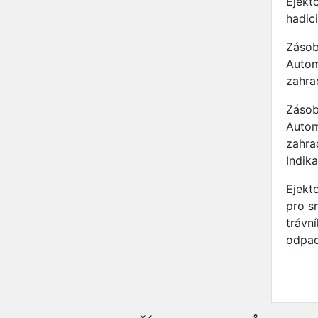
Ejekto
hadic
Zásob
Autom
zahra
Zásob
Autom
zahra
Indika
Ejekt
pro s
trávn
odpad