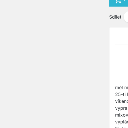
Sdílet
měl m
25-ti 
víken
vypra
mixov
vyplá