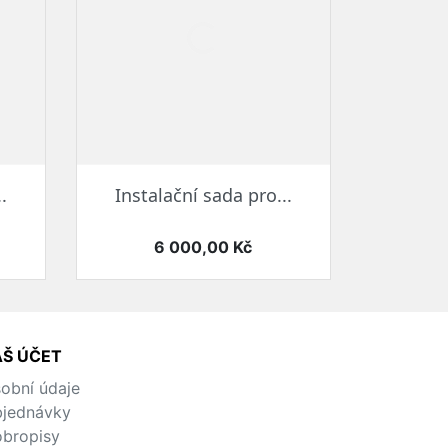
Rychlý náhled

.
Instalační sada pro...
Cena
6 000,00 Kč
ÁŠ ÚČET
obní údaje
jednávky
bropisy