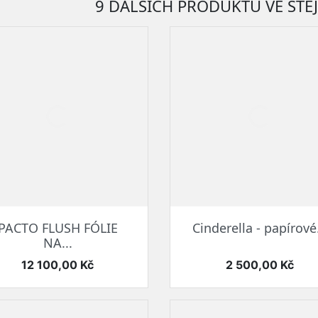
9 DALŠÍCH PRODUKTŮ VE STEJ
Rychlý náhled
Rychlý náhled


PACTO FLUSH FÓLIE
Cinderella - papírové.
NA...
Cena
Cena
12 100,00 Kč
2 500,00 Kč