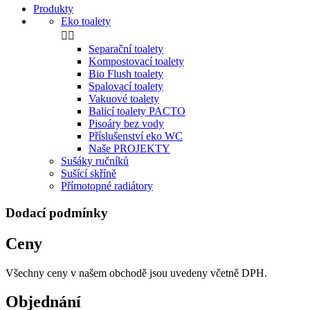
Produkty
Eko toalety


Separační toalety
Kompostovací toalety
Bio Flush toalety
Spalovací toalety
Vakuové toalety
Balicí toalety PACTO
Pisoáry bez vody
Příslušenství eko WC
Naše PROJEKTY
Sušáky ručníků
Sušící skříně
Přímotopné radiátory
Dodací podmínky
Ceny
Všechny ceny v našem obchodě jsou uvedeny včetně DPH.
Objednání