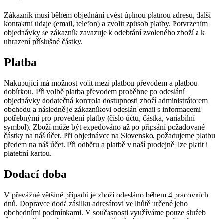
Zákazník musí během objednání uvést úplnou platnou adresu, další
kontaktní údaje (email, telefon) a zvolit způsob platby. Potvrzením
objednávky se zákazník zavazuje k odebrání zvoleného zboží a k
uhrazení příslušné částky.
Platba
Nakupující má možnost volit mezi platbou převodem a platbou
dobírkou. Při volbě platba převodem proběhne po odeslání
objednávky dodatečná kontrola dostupnosti zboží administrátorem
obchodu a následně je zákazníkovi odeslán email s informacemi
potřebnými pro provedení platby (číslo účtu, částka, variabilní
symbol). Zboží může být expedováno až po připsání požadované
částky na náš účet. Při objednávce na Slovensko, požadujeme platbu
předem na náš účet. Při odběru a platbě v naší prodejně, lze platit i
platební kartou.
Dodací doba
V převážné většině případů je zboží odesláno během 4 pracovních
dnů. Dopravce dodá zásilku adresátovi ve lhůtě určené jeho
obchodními podmínkami. V současnosti využíváme pouze služeb