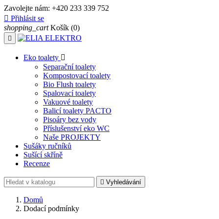
Zavolejte nám:
+420 233 339 752

Přihlásit se
shopping_cart
Košík
(0)

Eko toalety

Separační toalety
Kompostovací toalety
Bio Flush toalety
Spalovací toalety
Vakuové toalety
Balicí toalety PACTO
Pisoáry bez vody
Příslušenství eko WC
Naše PROJEKTY
Sušáky ručníků
Sušící skříně
Recenze

Vyhledávání
Domů
Dodací podmínky