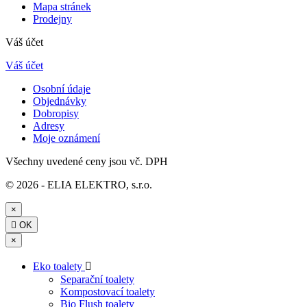
Mapa stránek
Prodejny
Váš účet
Váš účet
Osobní údaje
Objednávky
Dobropisy
Adresy
Moje oznámení
Všechny uvedené ceny jsou vč. DPH
© 2026 - ELIA ELEKTRO, s.r.o.
×

OK
×
Eko toalety

Separační toalety
Kompostovací toalety
Bio Flush toalety