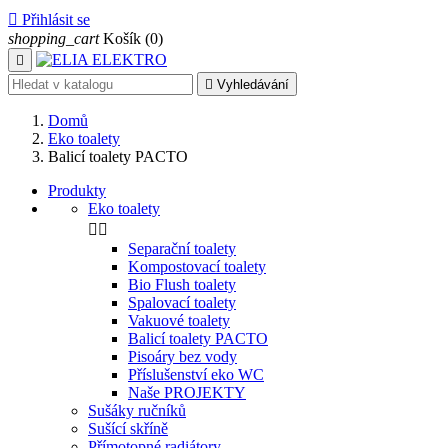

Přihlásit se
shopping_cart
Košík
(0)


Vyhledávání
Domů
Eko toalety
Balicí toalety PACTO
Produkty
Eko toalety


Separační toalety
Kompostovací toalety
Bio Flush toalety
Spalovací toalety
Vakuové toalety
Balicí toalety PACTO
Pisoáry bez vody
Příslušenství eko WC
Naše PROJEKTY
Sušáky ručníků
Sušící skříně
Přímotopné radiátory