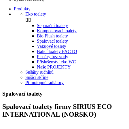
Produkty
Eko toalety


Separační toalety
Kompostovací toalety
Bio Flush toalety
Spalovací toalety
Vakuové toalety
Balicí toalety PACTO
Pisoáry bez vody
Příslušenství eko WC
Naše PROJEKTY
Sušáky ručníků
Sušící skříně
Přímotopné radiátory
Spalovací toalety
Spalovací toalety firmy SIRIUS ECO
INTERNATIONAL (NORSKO)