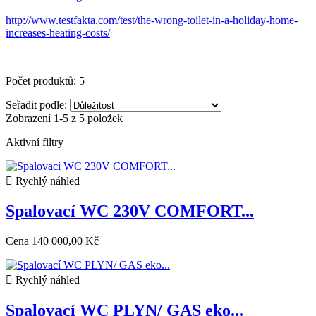
http://www.testfakta.com/test/the-wrong-toilet-in-a-holiday-home-
increases-heating-costs/
Počet produktů: 5
Seřadit podle:
Zobrazení 1-5 z 5 položek
Aktivní filtry

Rychlý náhled
Spalovací WC 230V COMFORT...
Cena
140 000,00 Kč

Rychlý náhled
Spalovací WC PLYN/ GAS eko...