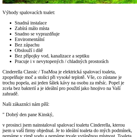
Výhody spalovacích toalet:
Snadná instalace
Zabírá málo místa
Snadno se vyprazdňuje
Enviromentální
Bez zápachu
Obslouží i dítě
Bez přípojky vod, kanalizace a septiku
Pracuje i v nevytopených / chladných prostorách
Cinderella Classic / ToaMoa je elektrická spalovací toaleta,
zpopelňuje moč a stolici při vysoké teplotě. Vše, co zústane je
trochu popela, asi jeden šálek kávy na osobu za měsíc. Popel je
zcela bez bakterií a je ideální pro použití jako hnojivo na Vaší
zahradě.
Naši zákazníci nám píší:
" Dobrý den pane Kinský,
v prosinci jsem nainstaloval spalovací toaletu Cinderella, kterou
jsem u vaší firmy objednal. Je to ideální toaleta do mých podmínek,
nemáme v zimě vodu a nemáme trvale vytápěnou místnost. Toaleta