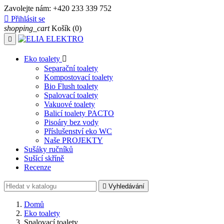
Zavolejte nám:
+420 233 339 752

Přihlásit se
shopping_cart
Košík
(0)

Eko toalety

Separační toalety
Kompostovací toalety
Bio Flush toalety
Spalovací toalety
Vakuové toalety
Balicí toalety PACTO
Pisoáry bez vody
Příslušenství eko WC
Naše PROJEKTY
Sušáky ručníků
Sušící skříně
Recenze

Vyhledávání
Domů
Eko toalety
Spalovací toalety