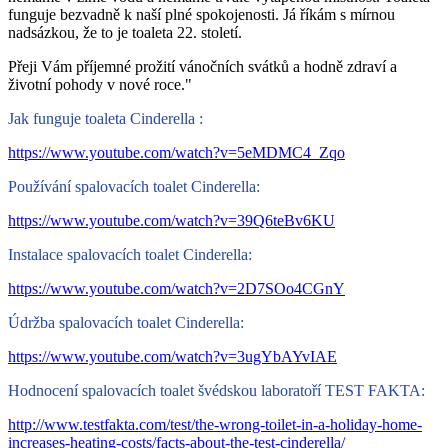
funguje bezvadně k naší plné spokojenosti. Já říkám s mírnou
nadsázkou, že to je toaleta 22. století.
Přeji Vám příjemné prožití vánočních svátků a hodně zdraví a
životní pohody v nové roce."
Jak funguje toaleta Cinderella :
https://www.youtube.com/watch?v=5eMDMC4_Zqo
Používání spalovacích toalet Cinderella:
https://www.youtube.com/watch?v=39Q6teBv6KU
Instalace spalovacích toalet Cinderella:
https://www.youtube.com/watch?v=2D7SOo4CGnY
Údržba spalovacích toalet Cinderella:
https://www.youtube.com/watch?v=3ugYbAYvIAE
Hodnocení spalovacích toalet švédskou laboratoří TEST FAKTA:
http://www.testfakta.com/test/the-wrong-toilet-in-a-holiday-home-
increases-heating-costs/facts-about-the-test-cinderella/