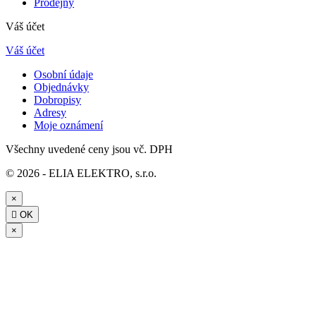
Prodejny
Váš účet
Váš účet
Osobní údaje
Objednávky
Dobropisy
Adresy
Moje oznámení
Všechny uvedené ceny jsou vč. DPH
© 2026 - ELIA ELEKTRO, s.r.o.
×

OK
×