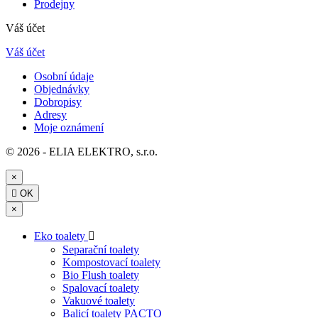
Prodejny
Váš účet
Váš účet
Osobní údaje
Objednávky
Dobropisy
Adresy
Moje oznámení
© 2026 - ELIA ELEKTRO, s.r.o.
×

OK
×
Eko toalety

Separační toalety
Kompostovací toalety
Bio Flush toalety
Spalovací toalety
Vakuové toalety
Balicí toalety PACTO