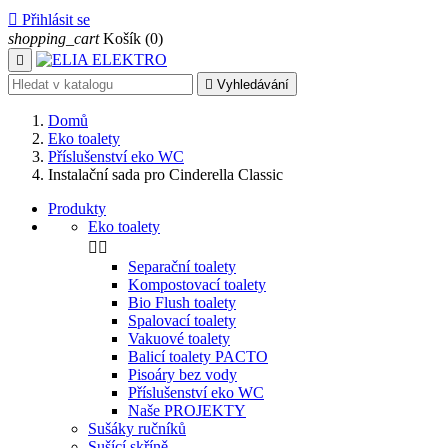

Přihlásit se
shopping_cart
Košík
(0)


Vyhledávání
Domů
Eko toalety
Příslušenství eko WC
Instalační sada pro Cinderella Classic
Produkty
Eko toalety


Separační toalety
Kompostovací toalety
Bio Flush toalety
Spalovací toalety
Vakuové toalety
Balicí toalety PACTO
Pisoáry bez vody
Příslušenství eko WC
Naše PROJEKTY
Sušáky ručníků
Sušící skříně