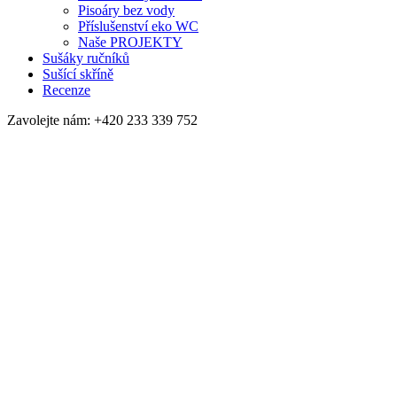
Pisoáry bez vody
Příslušenství eko WC
Naše PROJEKTY
Sušáky ručníků
Sušící skříně
Recenze
Zavolejte nám:
+420 233 339 752