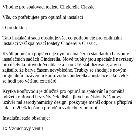
Vhodné pro spalovací toaletu Cinderella Classic
Vše, co potřebujete pro optimální instalaci
O produktu :
Tato instalační sada obsahuje vše, co potřebujete pro optimální
instalaci vaší spalovací toalety Cinderella Classic.
Kvůli populární poptávce je nyní matná černá standardní barvou v
instalačních sadách Cinderella. Nové trubky jsou speciálně navrženy
pro účely kouřovodu/ventilace a jsou UV stabilizované, aby se
zajistilo, že barva časem nevybledne. Trubky se shodují s novým
originálním uzávěrem kouřovodu Cinderella a instalace jako celek
se hodí pro většinu exteriérů.
Krytka kouřovodu je důležitá pro optimální spalování a pomáhá
udržet kouřovod bez větviček, listí a jiných nečistot. Náš nový
uzávěr má aerodynamický design, poskytuje menší odpor a přispívá
tak k o 20 % lepšímu proudění vzduchu v potrubí.
Instalační sada obsahuje:
1x Vzduchový ventil