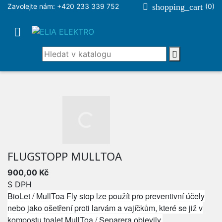
Zavolejte nám:
+420 233 339 752

shopping_cart
(0)


FLUGSTOPP MULLTOA
900,00 Kč
S DPH
BioLet / MullToa Fly stop lze použít pro preventivní účely
nebo jako ošetření proti larvám a vajíčkům, které se již v
kompostu toalet MullToa / Separera objevily.