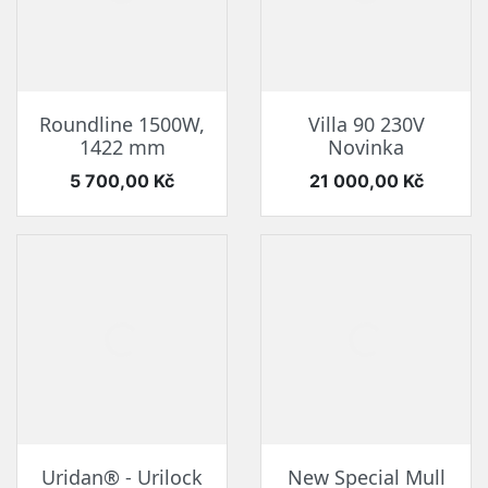
Roundline 1500W,
Villa 90 230V
1422 mm
Novinka
Cena
Cena
5 700,00 Kč
21 000,00 Kč
Uridan® - Urilock
New Special Mull