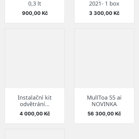
0,3 lt
2021- 1 box
Cena
Cena
900,00 Kč
3 300,00 Kč
Instalační kit
MullToa 55 ai
odvětrání...
NOVINKA
Cena
Cena
4 000,00 Kč
56 300,00 Kč