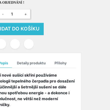
 OBJEDNÁNÍ !
-
+
IDAT DO KOŠÍKU
Popis
Detaily produktu
Přílohy
í nové sušící skříni používáme
ologii tepelného čerpadla pro dosažení
účinnější a šetrnější sušení se dále
nou spotřebou energie - a dokonce i
 hlučnost, ne větší než moderní
ničky.