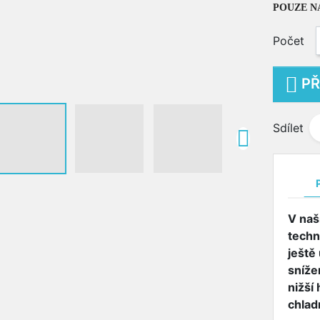
POUZE NA
Počet

PŘ
Sdílet

V naš
techn
ještě 
sníže
nižší
chlad