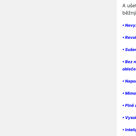
A uše
běžný
• Nevy
• Revo
• Suše
• Bez 
obleče
• Nepo
• Mimo
• Plně
• Vyso
• Inteli