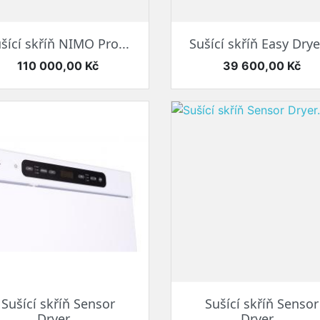
Rychlý náhled
Rychlý náhled


šící skříň NIMO Pro...
Sušící skříň Easy Dryer
Cena
Cena
110 000,00 Kč
39 600,00 Kč
Rychlý náhled
Rychlý náhled


Sušící skříň Sensor
Sušící skříň Sensor
Dryer...
Dryer...