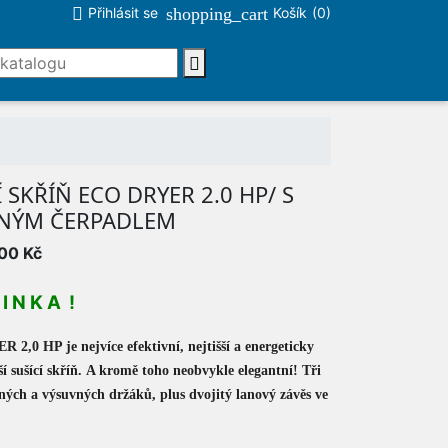

shopping_cart
Přihlásit se
Košík
(0)

Í SKŘÍŇ ECO DRYER 2.0 HP/ S
LNÝM ČERPADLEM
00 Kč
I N K A !
2,0 HP je nejvíce efektivní, nejtišší a energeticky
ší sušící skříň. A kromě toho neobvykle elegantní! Tři
ných a výsuvných držáků, plus dvojitý lanový závěs ve