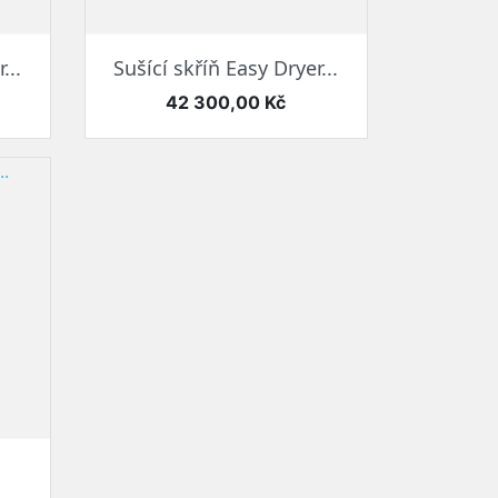
Rychlý náhled

...
Sušící skříň Easy Dryer...
Cena
42 300,00 Kč