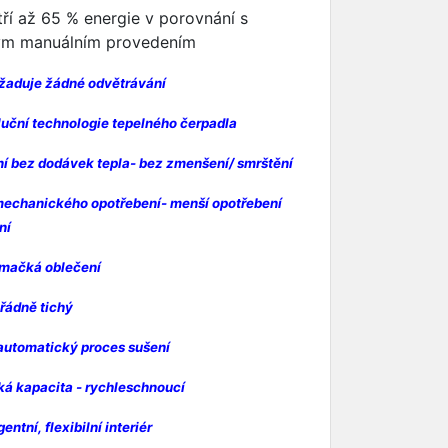
tří až 65 % energie v porovnání s
m manuálním provedením
žaduje žádné odvětrávání
luční technologie tepelného čerpadla
ní bez dodávek tepla- bez zmenšení/ smrštění
mechanického opotřebení- menší opotřebení
ní
mačká oblečení
řádně tichý
 automatický proces sušení
ká kapacita - rychleschnoucí
gentní, flexibilní interiér