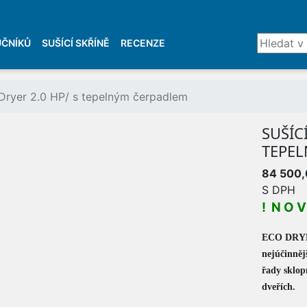
UČNÍKŮ
SUŠÍCÍ SKŘÍNĚ
RECENZE
ETY
 Dryer 2.0 HP/ s tepelným čerpadlem
SUŠÍC
TEPE
O
84 500,
WC
S DPH
! N O V 
ECO DRYER 
nejúčinněj
řady sklop
dveřích.