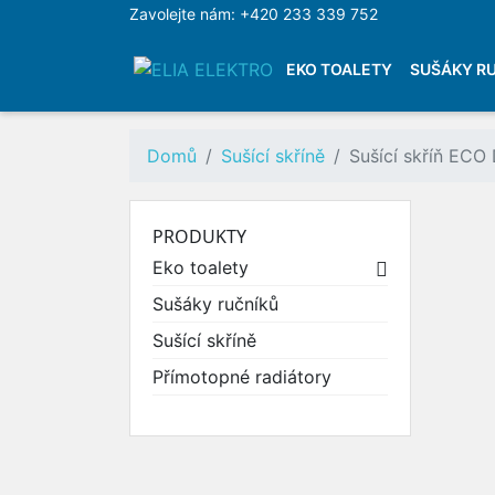
Zavolejte nám:
+420 233 339 752
EKO TOALETY
SUŠÁKY R
SEPARAČNÍ TOALETY
KOMPOSTOVACÍ TOAL
Domů
Sušící skříně
Sušící skříň ECO
BIO FLUSH TOALETY
SPALOVACÍ TOALETY
VAKUOVÉ TOALETY
PRODUKTY
BALICÍ TOALETY PACT
Eko toalety

PISOÁRY BEZ VODY
PŘÍSLUŠENSTVÍ EKO 
Sušáky ručníků
NAŠE PROJEKTY
Sušící skříně
Přímotopné radiátory