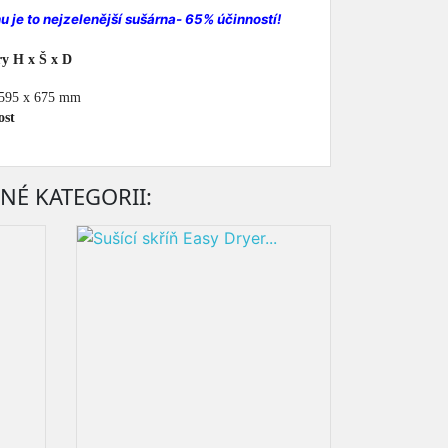
hu je to nejzelenější sušárna
- 65% účinností!
y H x Š x D
 595 x 675 mm
st
NÉ KATEGORII: