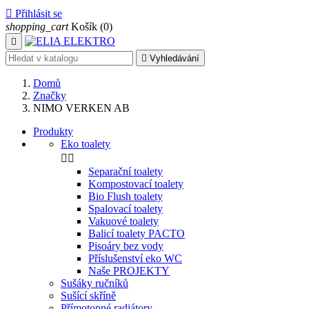

Přihlásit se
shopping_cart
Košík
(0)


Vyhledávání
Domů
Značky
NIMO VERKEN AB
Produkty
Eko toalety


Separační toalety
Kompostovací toalety
Bio Flush toalety
Spalovací toalety
Vakuové toalety
Balicí toalety PACTO
Pisoáry bez vody
Příslušenství eko WC
Naše PROJEKTY
Sušáky ručníků
Sušící skříně
Přímotopné radiátory