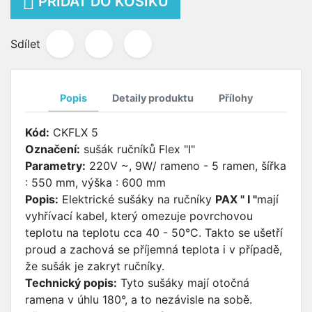

PŘIDAT DO KOŠÍKU
Sdílet
Popis
Detaily produktu
Přílohy
Kód:
CKFLX 5
Označení:
sušák ručníků Flex "I"
Parametry:
220V ~, 9W/ rameno - 5 ramen, šířka
: 550 mm, výška : 600 mm
Popis:
Elektrické sušáky na ručníky
PAX " I "
mají
vyhřívací kabel, který omezuje povrchovou
teplotu na teplotu cca 40 - 50°C. Takto se ušetří
proud a zachová se příjemná teplota i v případě,
že sušák je zakryt ručníky.
Technický popis:
Tyto sušáky mají otočná
ramena v úhlu 180°, a to nezávisle na sobě.